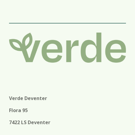
e
e
h
e
l
e
a
l
e
l
r
e
n
e
n
Verde Deventer
Flora 95
7422 LS Deventer