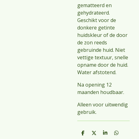
gematteerd en
gehydrateerd.
Geschikt voor de
donkere getinte
huidskleur of de door
de zon reeds
gebruinde huid. Niet
vettige textuur, snelle
opname door de huid.
Water afstotend.
Na opening 12
maanden houdbaar.
Alleen voor uitwendig
gebruik.
D
D
S
D