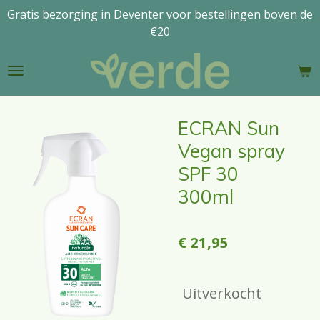
Gratis bezorging in Deventer voor bestellingen boven de
Ga
€20
direct
naar
de
hoofdinhoud
ECRAN Sun
Vegan spray
SPF 30
300ml
€ 21,95
Uitverkocht