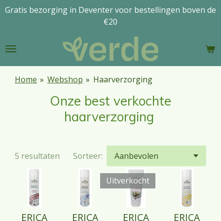
Gratis bezorging in Deventer voor bestellingen boven de
Ga
€20
direct
naar
de
hoofdinhoud
Home
»
Webshop
»
Haarverzorging
Onze best verkochte
haarverzorging
5 resultaten
Sorteer:
Uitverkocht
ERICA
ERICA
ERICA
ERICA