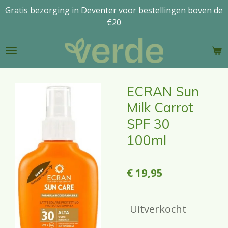
Gratis bezorging in Deventer voor bestellingen boven de
Ga
€20
direct
naar
de
hoofdinhoud
ECRAN Sun
Milk Carrot
SPF 30
100ml
€ 19,95
Uitverkocht