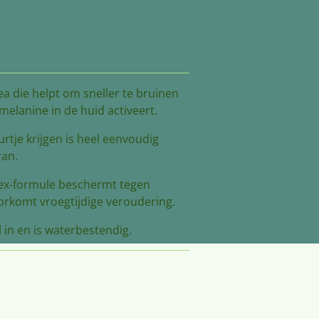
 die helpt om sneller te bruinen
melanine in de huid activeert.
urtje krijgen is heel eenvoudig
ran.
lex-formule beschermt tegen
rkomt vroegtijdige veroudering.
l in en is waterbestendig.