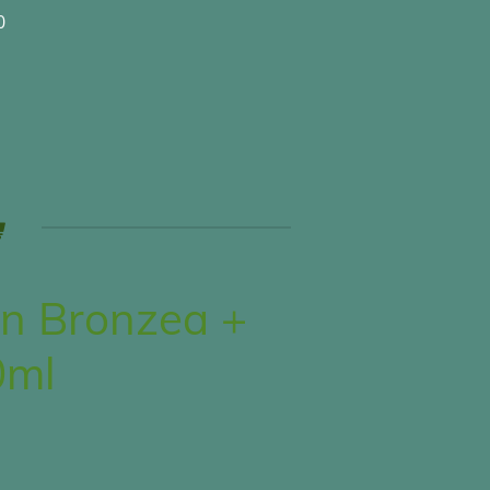
0
n Bronzea +
0ml