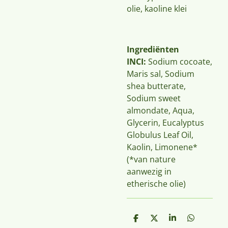
olie, kaoline klei
Ingrediënten
INCI:
Sodium cocoate,
Maris sal, Sodium
shea butterate,
Sodium sweet
almondate, Aqua,
Glycerin, Eucalyptus
Globulus Leaf Oil,
Kaolin, Limonene*
(*van nature
aanwezig in
etherische olie)
D
D
S
D