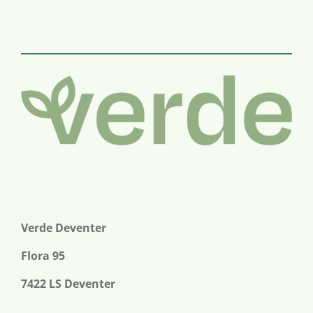
e
e
h
e
l
e
a
l
e
l
r
e
n
e
n
Verde Deventer
Flora 95
7422 LS Deventer