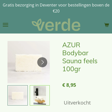
Gratis bezorging in Deventer voor bestellingen boven de
Ga
€20
direct
naar
de
hoofdinhoud
AZUR
Bodybar
Sauna feels
100gr
€ 8,95
Uitverkocht