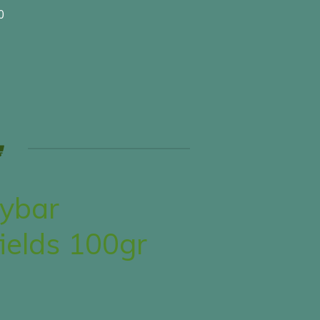
0
ybar
ields 100gr