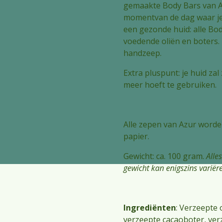
gemaakte Body Bars van A
momentvan de dag waar je n
een gezonde huid: alle B
voedende oliën en boters. 
handzeep.
Extra pluspunt: je huid zal
meer hoeft te gebruiken.
Alle zepen van Azur worden
papier.
Gewicht: ca. 100 gram.
Alle
gewicht kan enigszins variër
Ingrediënten
: Verzeepte o
verzeepte cacaoboter, ver