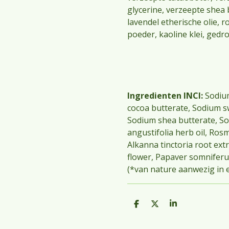
glycerine, verzeepte shea b
lavendel etherische olie, r
poeder, kaoline klei, ged
Ingredienten INCI:
Sodiu
cocoa butterate, Sodium s
Sodium shea butterate, So
angustifolia herb oil, Rosma
Alkanna tinctoria root extr
flower, Papaver somniferu
(*van nature aanwezig in e
D
D
S
e
e
h
l
e
a