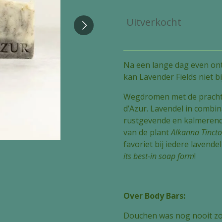
Uitverkocht
Na een lange dag even on
kan Lavender Fields niet b
Wegdromen met de pracht
d’Azur. Lavendel in combi
rustgevende en kalmerend
van de plant
Alkanna Tincto
favoriet bij iedere lavendel
its best-in soap form
!
Over Body Bars:
Douchen was nog nooit zo 