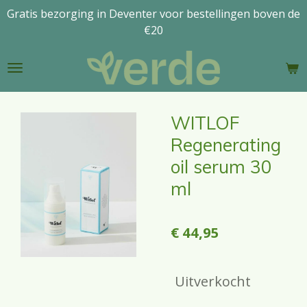
Gratis bezorging in Deventer voor bestellingen boven de
Ga
€20
direct
naar
de
hoofdinhoud
WITLOF
Regenerating
oil serum 30
ml
€ 44,95
Uitverkocht