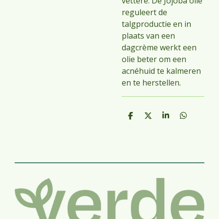
vettere. De Jojoba olie
reguleert de
talgproductie en in
plaats van een
dagcrème werkt een
olie beter om een
acnéhuid te kalmeren
en te herstellen.
D
D
S
D
e
e
h
e
l
e
a
l
e
l
r
e
n
e
n