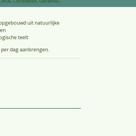
tral, Citronellol, Geraniol,
n opgebouwd uit natuurlijke
ten
ogische teelt
 per dag aanbrengen.