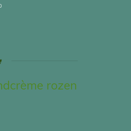
0
dcrème rozen