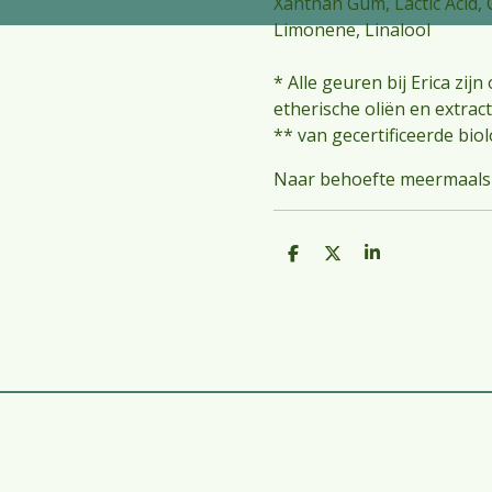
Xanthan Gum, Lactic Acid, Ci
Limonene, Linalool
* Alle geuren bij Erica zij
etherische oliën en extrac
** van gecertificeerde biol
Naar behoefte meermaals
D
D
S
e
e
h
l
e
a
e
l
r
n
e