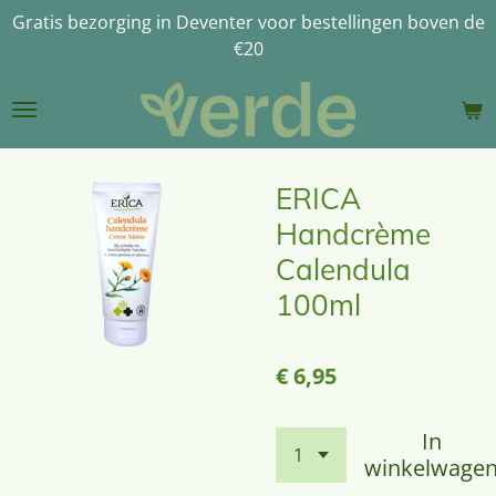
Gratis bezorging in Deventer voor bestellingen boven de
Ga
€20
direct
naar
de
hoofdinhoud
ERICA
Handcrème
Calendula
100ml
€ 6,95
In
winkelwage