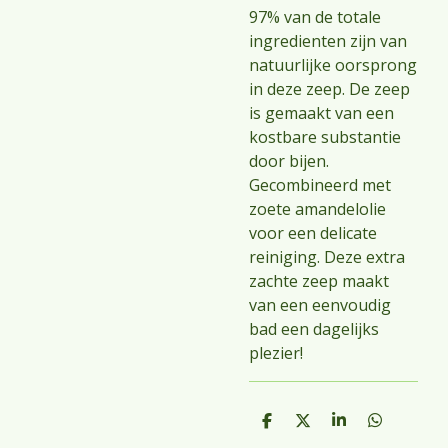
97% van de totale
ingredienten zijn van
natuurlijke oorsprong
in deze zeep. De zeep
is gemaakt van een
kostbare substantie
door bijen.
Gecombineerd met
zoete amandelolie
voor een delicate
reiniging. Deze extra
zachte zeep maakt
van een eenvoudig
bad een dagelijks
plezier!
D
D
S
D
e
e
h
e