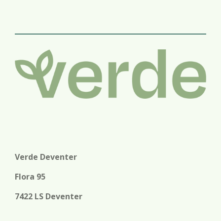
l
e
a
l
e
l
r
e
n
e
n
Verde Deventer
Flora 95
7422 LS Deventer