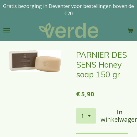
Gratis bezorging in Deventer voor bestellingen boven de
Ga
€20
direct
naar
de
hoofdinhoud
PARNIER DES
SENS Honey
soap 150 gr
€ 5,90
In
winkelwage