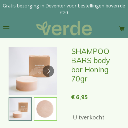
Gratis bezorging in Deventer voor bestellingen boven de
Ga
€20
direct
naar
de
hoofdinhoud
SHAMPOO
BARS body
bar Honing
70gr
€ 6,95
Uitverkocht