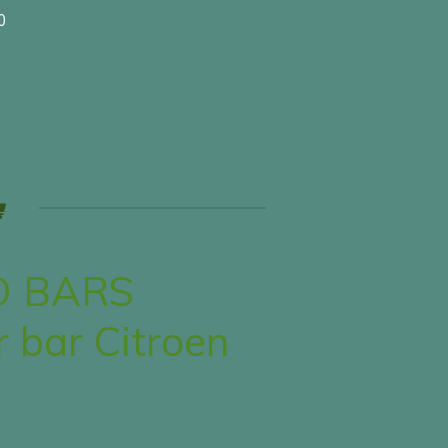
0
 BARS
r bar Citroen