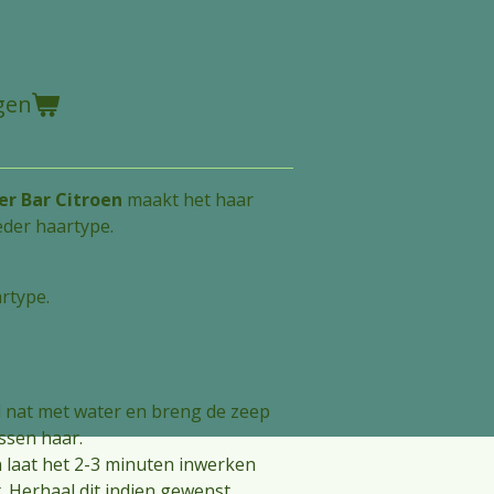
gen
r Bar Citroen
maakt het haar
eder haartype.
rtype.
 nat met water en breng de zeep
ssen haar.
 laat het 2-3 minuten inwerken
t. Herhaal dit indien gewenst.