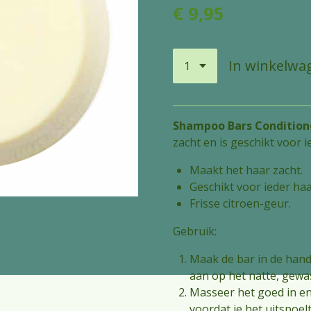
€ 9,95
In winkelwa
Shampoo Bars Conditione
zacht en is geschikt voor i
Maakt het haar zacht.
Geschikt voor ieder haa
Frisse citroen-geur.
Gebruik:
Maak de bar in de hand
aan op het natte, gewa
Masseer het goed in en
voordat je het uitspoel