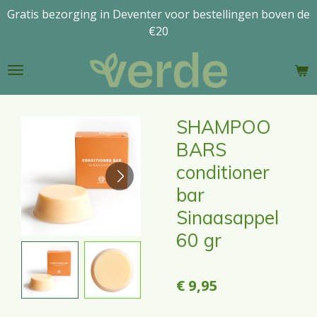
Gratis bezorging in Deventer voor bestellingen boven de
Ga
€20
direct
naar
de
hoofdinhoud
SHAMPOO
BARS
conditioner
bar
Sinaasappel
60 gr
€ 9,95