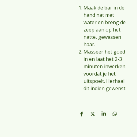
Maak de bar in de
hand nat met
water en breng de
zeep aan op het
natte, gewassen
haar.
Masseer het goed
in en laat het 2-3
minuten inwerken
voordat je het
uitspoelt. Herhaal
dit indien gewenst.
D
D
S
D
e
e
h
e
l
e
a
l
e
l
r
e
n
e
n