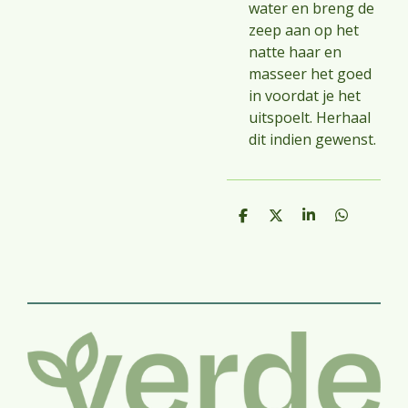
water en breng de
zeep aan op het
natte haar en
masseer het goed
in voordat je het
uitspoelt. Herhaal
dit indien gewenst.
D
D
S
D
e
e
h
e
l
e
a
l
e
l
r
e
n
e
n