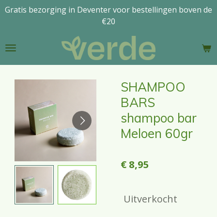
Gratis bezorging in Deventer voor bestellingen boven de
Ga
€20
direct
naar
de
hoofdinhoud
SHAMPOO
BARS
shampoo bar
Meloen 60gr
€ 8,95
Uitverkocht