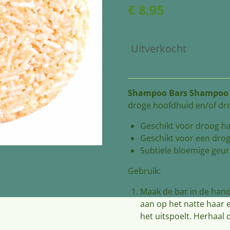
€ 8,95
Uitverkocht
Shampoo Bars Shampoo 
droge hoofdhuid en/of dr
Geschikt voor droog ha
Geschikt voor een dro
Subtiele bloemige geur
Gebruik:
Maak de bar in de han
aan op het natte haar 
het uitspoelt. Herhaal 