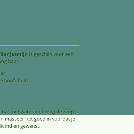
Bar Jasmijn
is geschikt voor een
oog haar.
ar.
ge hoofdhuid.
.
d nat met water en breng de zeep
en masseer het goed in voordat je
dit indien gewenst.