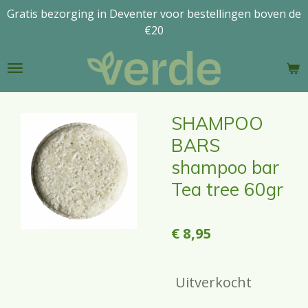
Gratis bezorging in Deventer voor bestellingen boven de
Ga
€20
direct
naar
de
hoofdinhoud
SHAMPOO
BARS
shampoo bar
Tea tree 60gr
€ 8,95
Uitverkocht