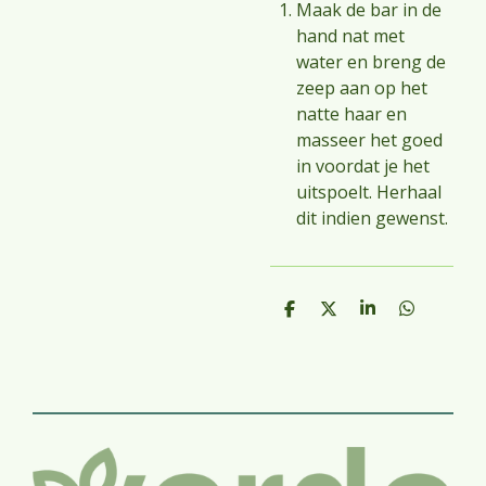
Maak de bar in de
hand nat met
water en breng de
zeep aan op het
natte haar en
masseer het goed
in voordat je het
uitspoelt. Herhaal
dit indien gewenst.
D
D
S
D
e
e
h
e
l
e
a
l
e
l
r
e
n
e
n