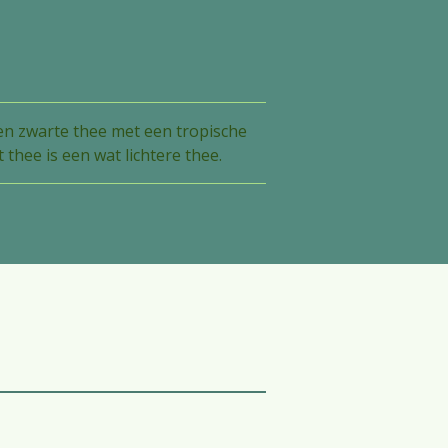
 en zwarte thee met een tropische
thee is een wat lichtere thee.