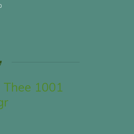
0
 Thee 1001
gr