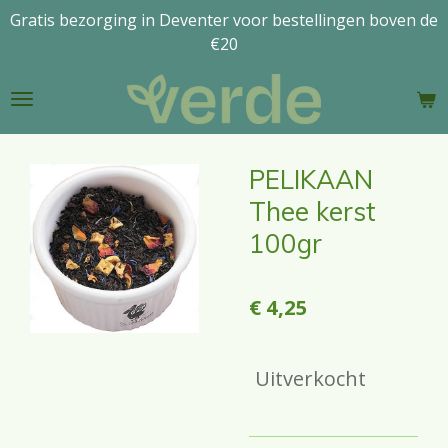
Gratis bezorging in Deventer voor bestellingen boven de
Ga
€20
direct
naar
de
hoofdinhoud
PELIKAAN
Thee kerst
100gr
€ 4,25
Uitverkocht