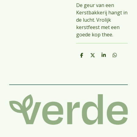
De geur van een
Kerstbakkerij hangt in
de lucht. Vrolijk
kerstfeest met een
goede kop thee.
D
D
S
D
e
e
h
e
l
e
a
l
e
l
r
e
n
e
n