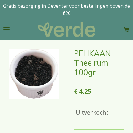
Gratis bezorging in Deventer voor bestellingen boven de
Ga
€20
direct
naar
de
hoofdinhoud
PELIKAAN
Thee rum
100gr
€ 4,25
Uitverkocht