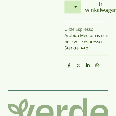
In
winkelwage
Onze Espresso
Arabica Medium is een
hele volle espresso.
Sterkte:
●●
o
D
D
S
D
e
e
h
e
l
e
a
l
e
l
r
e
n
e
n