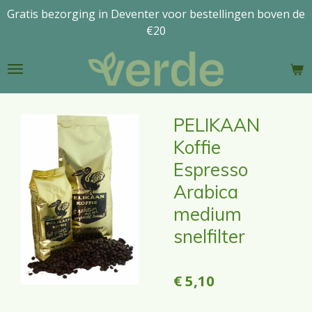
Gratis bezorging in Deventer voor bestellingen boven de
Ga
€20
direct
naar
de
hoofdinhoud
PELIKAAN
Koffie
Espresso
Arabica
medium
snelfilter
€ 5,10