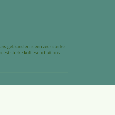
ans gebrand en is een zeer sterke
 meest sterke koffiesoort uit ons