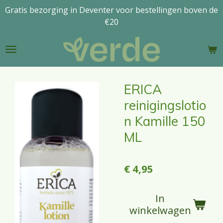
Gratis bezorging in Deventer voor bestellingen boven de
Ga
€20
direct
naar
de
hoofdinhoud
ERICA
reinigingslotio
n Kamille 150
ML
€ 4,95
In
winkelwagen