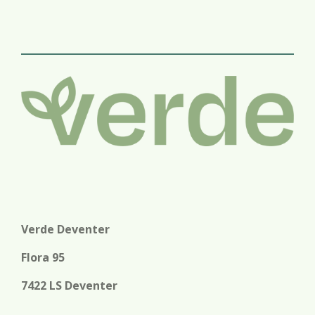
e
e
h
e
l
e
a
l
e
l
r
e
n
e
n
Verde Deventer
Flora 95
7422 LS Deventer