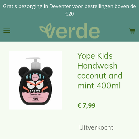
Gratis bezorging in Deventer voor bestellingen boven de
Ga
€20
direct
naar
de
hoofdinhoud
Yope Kids
Handwash
coconut and
mint 400ml
€ 7,99
Uitverkocht