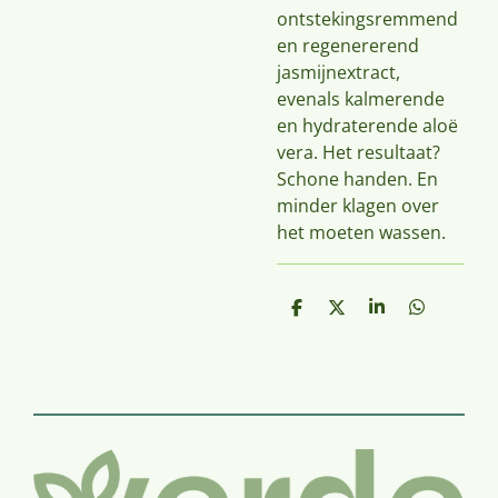
ontstekingsremmend
en regenererend
jasmijnextract,
evenals kalmerende
en hydraterende aloë
vera. Het resultaat?
Schone handen. En
minder klagen over
het moeten wassen.
D
D
S
D
e
e
h
e
l
e
a
l
e
l
r
e
n
e
n