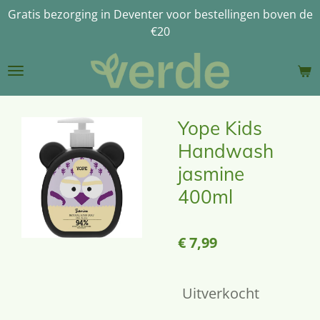
Gratis bezorging in Deventer voor bestellingen boven de
Ga
€20
direct
naar
de
hoofdinhoud
Yope Kids
Handwash
jasmine
400ml
€ 7,99
Uitverkocht