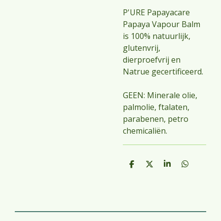
P'URE Papayacare
Papaya Vapour Balm
is 100% natuurlijk,
glutenvrij,
dierproefvrij en
Natrue gecertificeerd.
GEEN: Minerale olie,
palmolie, ftalaten,
parabenen, petro
chemicaliën.
D
D
S
D
e
e
h
e
l
e
a
l
e
l
r
e
n
e
n