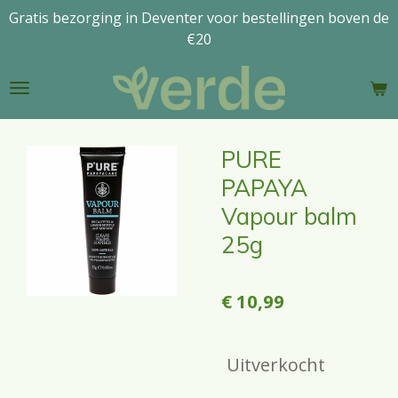
Gratis bezorging in Deventer voor bestellingen boven de
Ga
€20
direct
naar
de
hoofdinhoud
PURE
PAPAYA
Vapour balm
25g
€ 10,99
Uitverkocht