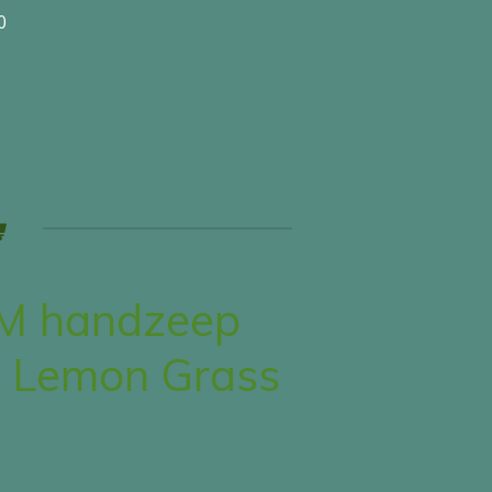
0
 handzeep
d Lemon Grass