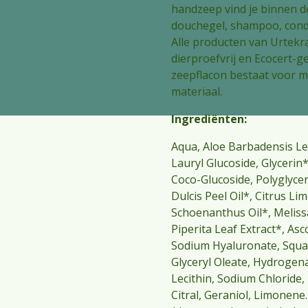
handzeep vind je binnen d
douchegel, shampoo, condi
Alle producten van Urtekr
dierproefvrij en Ecocert-ge
zeepflacon bestaat voor m
materiaal.
Ingrediënten:
Aqua, Aloe Barbadensis Le
Lauryl Glucoside, Glycerin
Coco-Glucoside, Polyglycer
Dulcis Peel Oil*, Citrus L
Schoenanthus Oil*, Melissa
Piperita Leaf Extract*, Asc
Sodium Hyaluronate, Squa
Glyceryl Oleate, Hydrogena
Lecithin, Sodium Chloride,
Citral, Geraniol, Limonene.