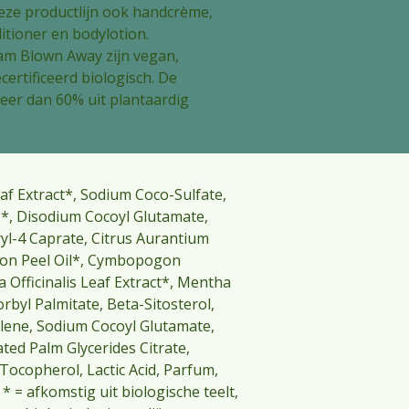
eze productlijn ook handcrème,
tioner en bodylotion.
am Blown Away zijn vegan,
certificeerd biologisch. De
eer dan 60% uit plantaardig
af Extract*, Sodium Coco-Sulfate,
**, Disodium Cocoyl Glutamate,
yl-4 Caprate, Citrus Aurantium
imon Peel Oil*, Cymbopogon
 Officinalis Leaf Extract*, Mentha
orbyl Palmitate, Beta-Sitosterol,
lene, Sodium Cocoyl Glutamate,
ted Palm Glycerides Citrate,
 Tocopherol, Lactic Acid, Parfum,
 * = afkomstig uit biologische teelt,