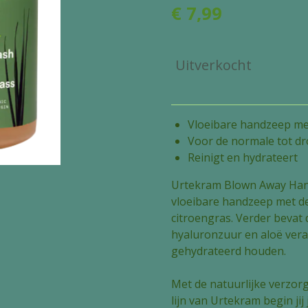
€ 7,99
Uitverkocht
Vloeibare handzeep met
Voor de normale tot dr
Reinigt en hydrateert
Urtekram Blown Away Han
vloeibare handzeep met de
citroengras. Verder bevat 
hyaluronzuur en aloë vera
gehydrateerd houden.
Met de natuurlijke verzor
lijn van Urtekram begin jij