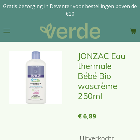
Gratis bezorging in Deventer voor bestellingen boven de
Ga
€20
direct
naar
de
hoofdinhoud
JONZAC Eau
thermale
Bébé Bio
wascrème
250ml
€ 6,89
Uitverkocht