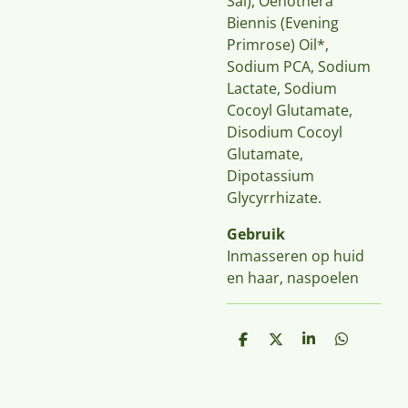
Sal), Oenothera
Biennis (Evening
Primrose) Oil*,
Sodium PCA, Sodium
Lactate, Sodium
Cocoyl Glutamate,
Disodium Cocoyl
Glutamate,
Dipotassium
Glycyrrhizate.
Gebruik
Inmasseren op huid
en haar, naspoelen
D
D
S
D
e
e
h
e
l
e
a
l
e
l
r
e
n
e
n