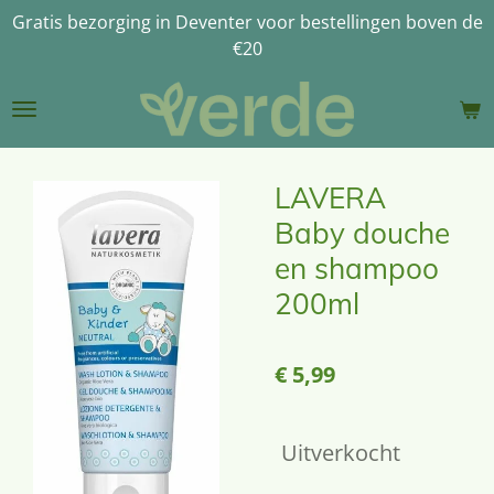
Gratis bezorging in Deventer voor bestellingen boven de
Ga
€20
direct
naar
de
hoofdinhoud
LAVERA
Baby douche
en shampoo
200ml
€ 5,99
Uitverkocht