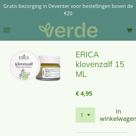
Gratis bezorging in Deventer voor bestellingen boven de
Ga
€20
direct
naar
de
hoofdinhoud
ERICA
klovenzalf 15
ML
€ 4,95
In
winkelwage