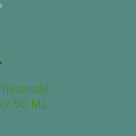
0
frissende
ay 50 ML