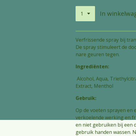
In winkelwa
Verfrissende spray bij tr
De spray stimuleert de do
nare geuren tegen.
Ingrediënten:
Alcohol, Aqua, Triethylci
Extract, Menthol
Gebruik:
Op de voeten sprayen en 
verkoelende werking en fri
en niet gebruiken bij een 
gebruik handen wassen. Ni