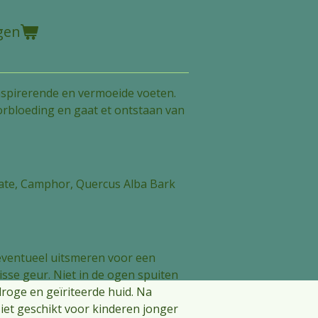
gen
anspirerende en vermoeide voeten.
orbloeding en gaat et ontstaan van
trate, Camphor, Quercus Alba Bark
eventueel uitsmeren voor een
sse geur. Niet in de ogen spuiten
droge en geïriteerde huid. Na
et geschikt voor kinderen jonger