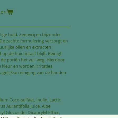
gen
ige huid. Zeepvrij en bijzonder
De zachte formulering verzorgt en
urlijke oliën en extracten
p de huid intact blijft. Reinigt
 de poriën het vuil weg. Hierdoor
 kleur en worden irritaties
gelijkse reiniging van de handen
um Coco-sulfaat, Inulin, Lactic
us Aurantifolia Juice, Aloe
yl Glucoside, Dicaprylyl Ether,