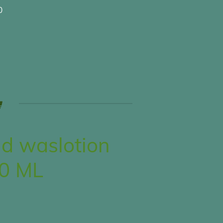
0
d waslotion
0 ML