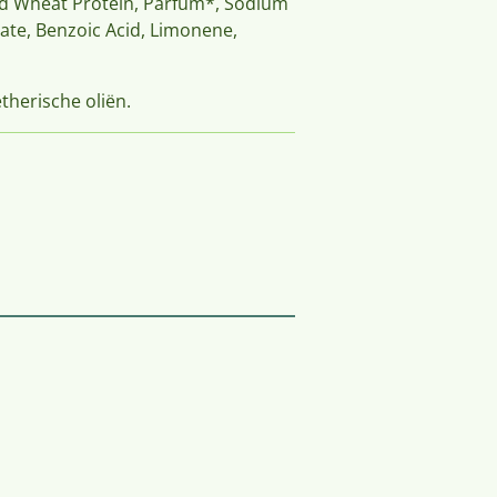
ed Wheat Protein, Parfum*, Sodium
te, Benzoic Acid, Limonene,
etherische oliën.