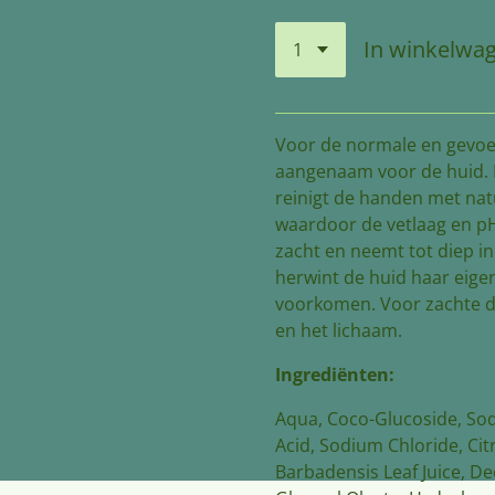
In winkelwa
Voor de normale en gevoel
aangenaam voor de huid. 
reinigt de handen met natu
waardoor de vetlaag en pH o
zacht en neemt tot diep in
herwint de huid haar eigen
voorkomen. Voor zachte da
en het lichaam.
Ingrediënten:
Aqua, Coco-Glucoside, Sodi
Acid, Sodium Chloride, Citr
Barbadensis Leaf Juice, Dec