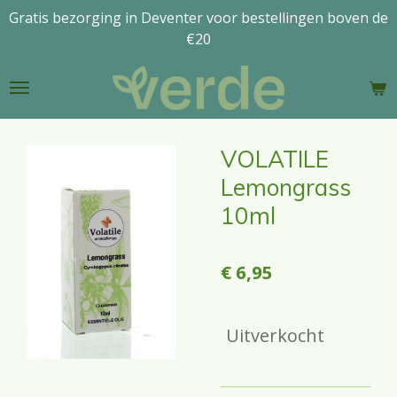
Gratis bezorging in Deventer voor bestellingen boven de
Ga
€20
direct
naar
de
hoofdinhoud
VOLATILE
Lemongrass
10ml
€ 6,95
Uitverkocht