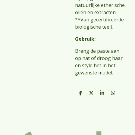
natuurlijke etherische
oliën en extracten.
**Van gecertificeerde
biologische teelt.
Gebruik:
Breng de paste aan
op nat of droog haar
en style het in het
gewenste model.
D
D
S
D
e
e
h
e
l
e
a
l
e
l
r
e
n
e
n