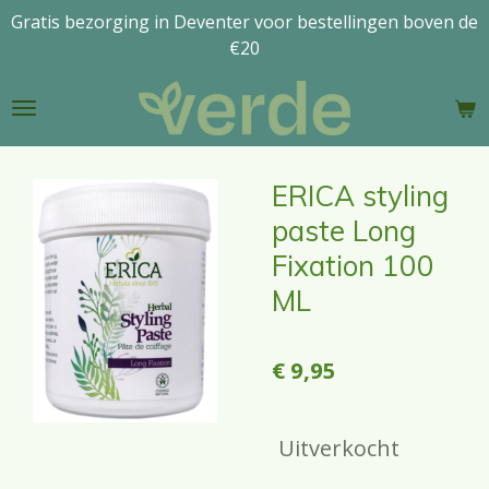
Gratis bezorging in Deventer voor bestellingen boven de
Ga
€20
direct
naar
de
hoofdinhoud
ERICA styling
paste Long
Fixation 100
ML
€ 9,95
Uitverkocht