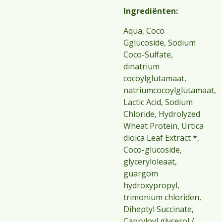
Ingrediënten:
Aqua, Coco
Gglucoside, Sodium
Coco-Sulfate,
dinatrium
cocoylglutamaat,
natriumcocoylglutamaat,
Lactic Acid, Sodium
Chloride, Hydrolyzed
Wheat Protein, Urtica
dioica Leaf Extract *,
Coco-glucoside,
glyceryloleaat,
guargom
hydroxypropyl,
trimonium chloriden,
Diheptyl Succinate,
Capryloyl glycerol /