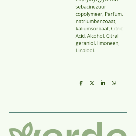
sebacinezuur
copolymeer, Parfum,
natriumbenzoaat,
kaliumsorbaat, Citric
Acid, Alcohol, Citral,
geraniol, limoneen,
Linalool.
D
D
S
D
e
e
h
e
l
e
a
l
e
l
r
e
n
e
n