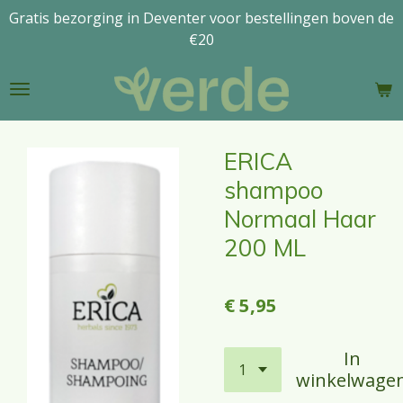
Gratis bezorging in Deventer voor bestellingen boven de
Ga
€20
direct
naar
de
hoofdinhoud
ERICA
shampoo
Normaal Haar
200 ML
€ 5,95
In
winkelwage