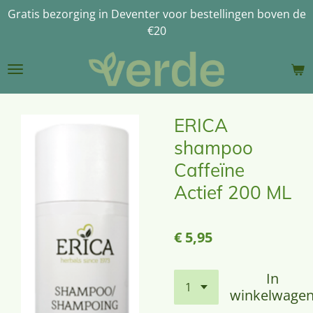
Gratis bezorging in Deventer voor bestellingen boven de
Ga
€20
direct
naar
de
hoofdinhoud
ERICA
shampoo
Caffeïne
Actief 200 ML
€ 5,95
In
winkelwage