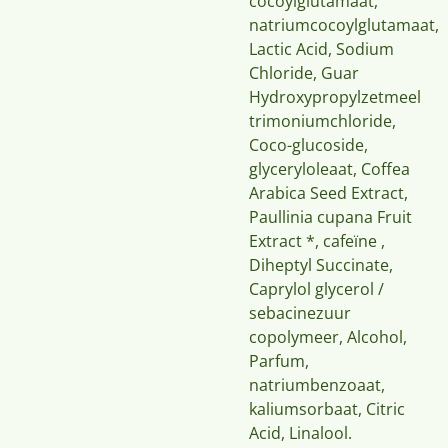
cocoylglutamaat,
natriumcocoylglutamaat,
Lactic Acid, Sodium
Chloride, Guar
Hydroxypropylzetmeel
trimoniumchloride,
Coco-glucoside,
glyceryloleaat, Coffea
Arabica Seed Extract,
Paullinia cupana Fruit
Extract *, cafeïne ,
Diheptyl Succinate,
Caprylol glycerol /
sebacinezuur
copolymeer, Alcohol,
Parfum,
natriumbenzoaat,
kaliumsorbaat, Citric
Acid, Linalool.