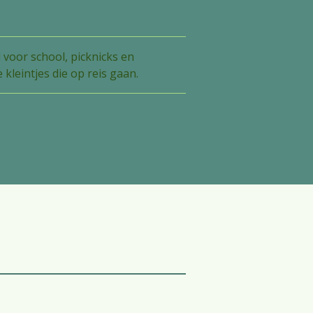
 voor school, picknicks en
 kleintjes die op reis gaan.