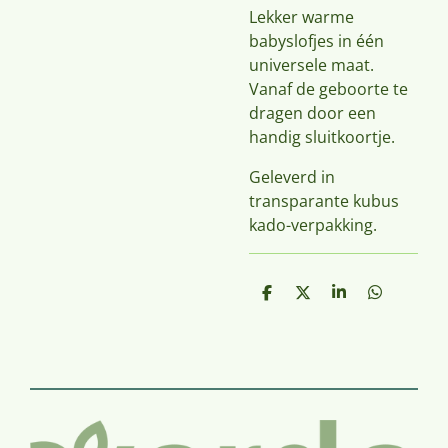
Lekker warme
babyslofjes in één
universele maat.
Vanaf de geboorte te
dragen door een
handig sluitkoortje.
Geleverd in
transparante kubus
kado-verpakking.
D
D
S
D
e
e
h
e
l
e
a
l
e
l
r
e
n
e
n