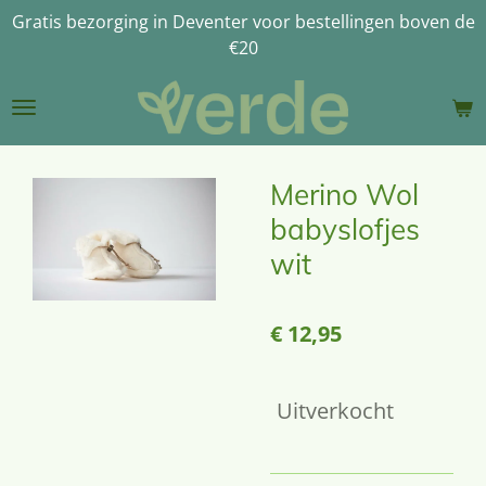
Gratis bezorging in Deventer voor bestellingen boven de
Ga
€20
direct
naar
de
hoofdinhoud
Merino Wol
babyslofjes
wit
€ 12,95
Uitverkocht