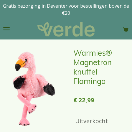
Gratis bezorging in Deventer voor bestellingen boven de
Ga
€20
direct
naar
de
hoofdinhoud
Warmies®
Magnetron
knuffel
Flamingo
€ 22,99
Uitverkocht