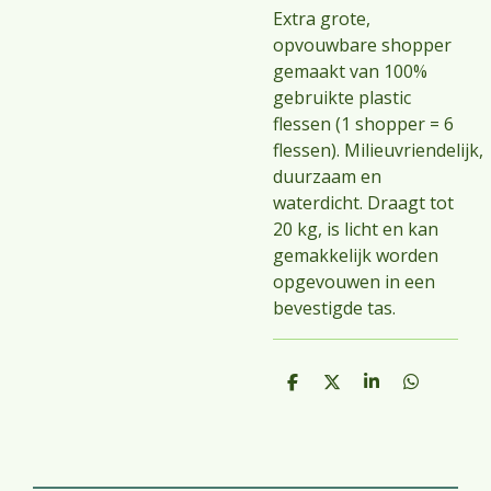
Extra grote,
opvouwbare shopper
gemaakt van 100%
gebruikte plastic
flessen (1 shopper = 6
flessen).
Milieuvriendelijk,
duurzaam en
waterdicht.
Draagt ​​tot
20 kg, is licht en kan
gemakkelijk worden
opgevouwen in een
bevestigde tas.
D
D
S
D
e
e
h
e
l
e
a
l
e
l
r
e
n
e
n