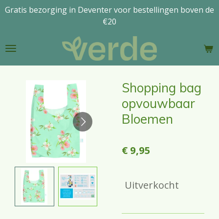
Gratis bezorging in Deventer voor bestellingen boven de
Ga
€20
direct
naar
de
hoofdinhoud
Shopping bag
opvouwbaar
Bloemen
€ 9,95
Uitverkocht