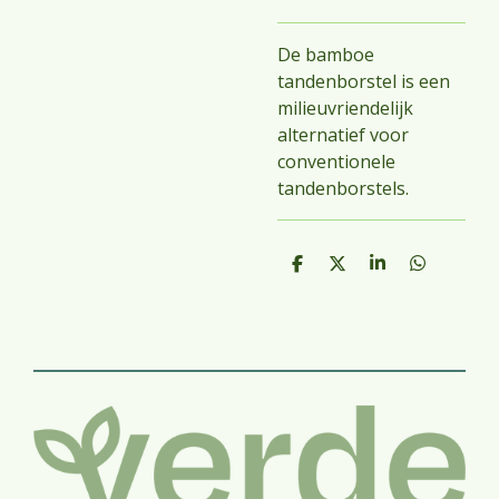
De bamboe
tandenborstel is een
milieuvriendelijk
alternatief voor
conventionele
tandenborstels.
D
D
S
D
e
e
h
e
l
e
a
l
e
l
r
e
n
e
n