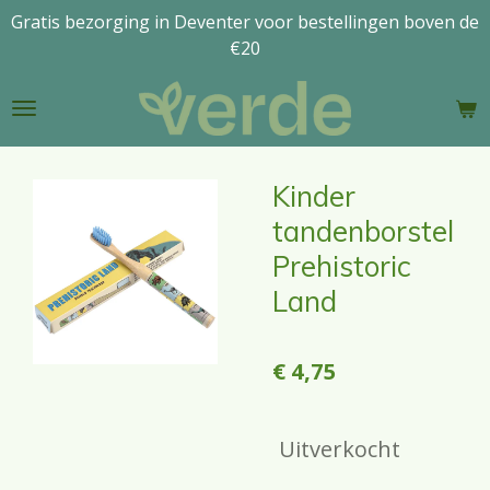
Gratis bezorging in Deventer voor bestellingen boven de
Ga
€20
direct
naar
de
hoofdinhoud
Kinder
tandenborstel
Prehistoric
Land
€ 4,75
Uitverkocht