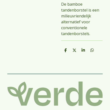
De bamboe
tandenborstel is een
milieuvriendelijk
alternatief voor
conventionele
tandenborstels.
D
D
S
D
e
e
h
e
l
e
a
l
e
l
r
e
n
e
n