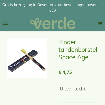
Gratis bezorging in Deventer voor bestellingen boven de
Ga
€20
direct
naar
de
hoofdinhoud
Kinder
tandenborstel
Space Age
€ 4,75
Uitverkocht