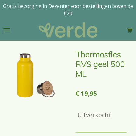
Gratis bezorging in Deventer voor bestellingen boven de
Ga
€20
direct
naar
de
hoofdinhoud
Thermosfles
RVS geel 500
ML
€ 19,95
Uitverkocht