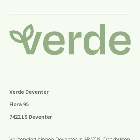
e
l
r
e
n
e
n
Verde Deventer
Flora 95
7422 LS Deventer
Verzending binnen Deventer is GRATIS. Daarbuiten