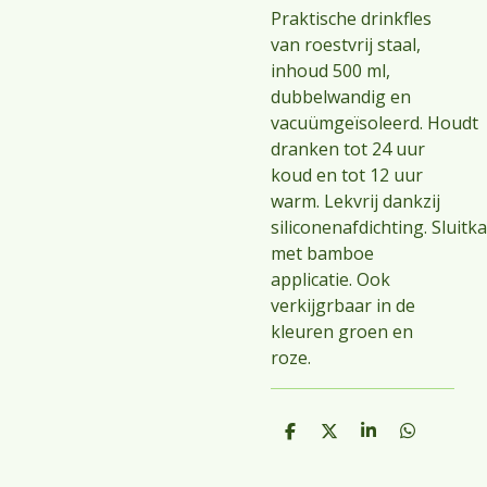
Praktische drinkfles
van roestvrij staal,
inhoud 500 ml,
dubbelwandig en
vacuümgeïsoleerd.
Houdt
dranken tot 24 uur
koud en tot 12 uur
warm.
Lekvrij dankzij
siliconenafdichting.
Sluitk
met bamboe
applicatie. Ook
verkijgrbaar in de
kleuren groen en
roze.
D
D
S
D
e
e
h
e
l
e
a
l