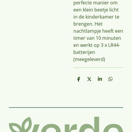
perfecte manier om
een ​​klein beetje licht
in de kinderkamer te
brengen.
Het
nachtlampje heeft een
timer van 10 minuten
en werkt op 3 x LR44-
batterijen
(meegeleverd)
D
D
S
D
e
e
h
e
l
e
a
l
e
l
r
e
n
e
n