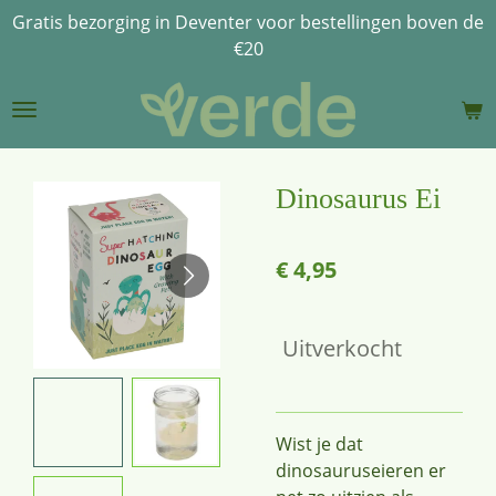
Gratis bezorging in Deventer voor bestellingen boven de
Ga
€20
direct
naar
de
hoofdinhoud
Dinosaurus Ei
€ 4,95
Uitverkocht
Wist je dat
dinosauruseieren er