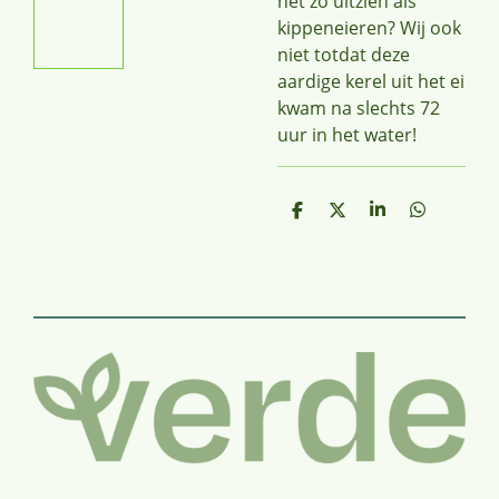
net zo uitzien als
kippeneieren?
Wij ook
niet totdat deze
aardige kerel uit het ei
kwam na slechts 72
uur in het water!
D
D
S
D
e
e
h
e
l
e
a
l
e
l
r
e
n
e
n