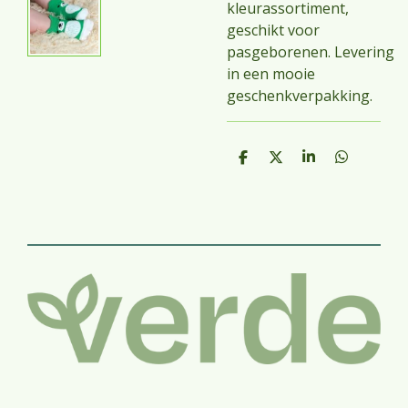
kleurassortiment,
geschikt voor
pasgeborenen.
Levering
in een mooie
geschenkverpakking.
D
D
S
D
e
e
h
e
l
e
a
l
e
l
r
e
n
e
n