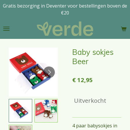
Gratis bezorging in Deventer voor bestellingen boven de
Ga
€20
direct
naar
de
hoofdinhoud
Baby sokjes
Beer
€ 12,95
Uitverkocht
4 paar babysokjes in