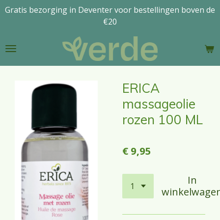
Gratis bezorging in Deventer voor bestellingen boven de
Ga
€20
direct
naar
de
hoofdinhoud
ERICA
massageolie
rozen 100 ML
€ 9,95
In
winkelwage