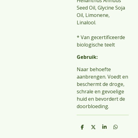
Helianthus Annuus
Seed Oil, Glycine Soja
Oil, Limonene,
Linalool.
* Van gecertificeerde
biologische teelt
Gebruik:
Naar behoefte
aanbrengen. Voedt en
beschermt de droge,
schrale en gevoelige
huid en bevordert de
doorbloeding.
D
D
S
D
e
e
h
e