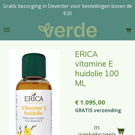
Gratis bezorging in Deventer voor bestellingen boven de
Ga
€20
direct
naar
de
hoofdinhoud
ERICA
vitamine E
huidolie 100
ML
€ 1.095,00
GRATIS verzending
In
winkelwagen