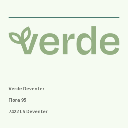
l
e
a
l
e
l
r
e
n
e
n
Verde Deventer
Flora 95
7422 LS Deventer