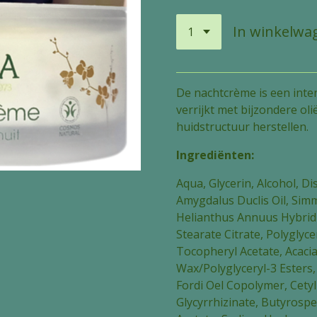
In winkelwa
De nachtcrème is een inte
verrijkt met bijzondere oli
huidstructuur herstellen.
Ingrediënten:
Aqua, Glycerin, Alcohol, D
Amygdalus Duclis Oil, Sim
Helianthus Annuus Hybrid O
Stearate Citrate, Polyglyce
Tocopheryl Acetate, Acaci
Wax/Polyglyceryl-3 Esters,
Fordi Oel Copolymer, Cety
Glycyrrhizinate, Butyrosp