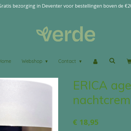
Gratis bezorging in Deventer voor bestellingen boven de €2
Home
Webshop
Contact
ERICA age
nachtcrem
€ 18,95