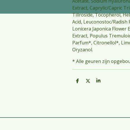
Acetate, Sodium Hyaluron
Extract, Caprylic/Capric Tri
Tillroside, Tocopherol, He
Acid, Leuconostoc/Radish R
Lonicera Japonica Flower E
Extract, Populus Tremuloi
Parfum*, Citronellol*, Li
Oryzanol.
* Alle geuren zijn opgebou
D
D
S
e
e
h
l
e
a
e
l
r
n
e