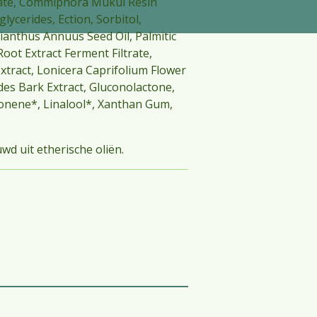
ate, Commiphora Mukul Resin
glycerides, Ection, Sorbitol,
lianthus Annuus Seed Oil, Palmitic
oot Extract Ferment Filtrate,
xtract, Lonicera Caprifolium Flower
des Bark Extract, Gluconolactone,
monene*, Linalool*, Xanthan Gum,
wd uit etherische oliën.