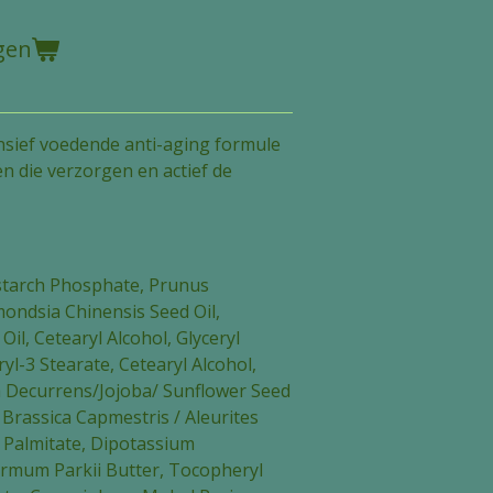
gen
nsief voedende anti-aging formule
ën die verzorgen en actief de
istarch Phosphate, Prunus
mondsia Chinensis Seed Oil,
il, Cetearyl Alcohol, Glyceryl
ryl-3 Stearate, Cetearyl Alcohol,
a Decurrens/Jojoba/ Sunflower Seed
 Brassica Capmestris / Aleurites
l Palmitate, Dipotassium
ermum Parkii Butter, Tocopheryl