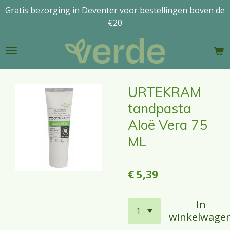
Gratis bezorging in Deventer voor bestellingen boven de
Ga
€20
direct
naar
de
hoofdinhoud
URTEKRAM
tandpasta
Aloë Vera 75
ML
€ 5,39
In
winkelwage