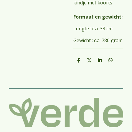
kindje met koorts
Formaat en gewicht:
Lengte : c.a. 33 cm
Gewicht : c.a. 780 gram
D
D
S
D
e
e
h
e
l
e
a
l
e
l
r
e
n
e
n