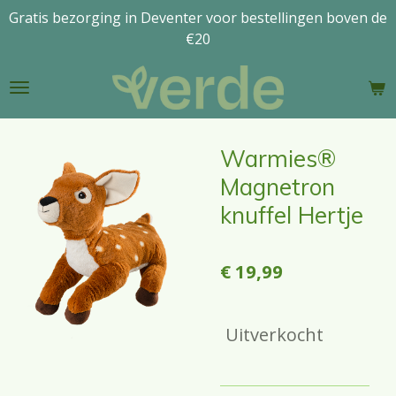
Gratis bezorging in Deventer voor bestellingen boven de
Ga
€20
direct
naar
de
hoofdinhoud
Warmies®
Magnetron
knuffel Hertje
€ 19,99
Uitverkocht